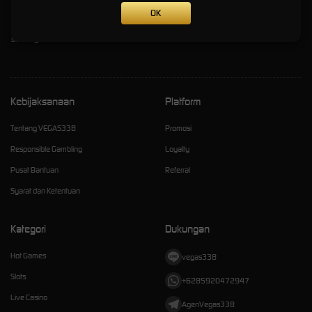
Maksimal Kemenangan di VEGAS338 adalah 500.000.000, jika kemenangan di atas
OK
500.000.000 maka hanya 500.000.000 yang akan di withdrawkan sisanya akan di tarik
saldo nya oleh VEGAS338.
Kebijaksanaan
Platform
Tentang VEGAS338
Promosi
Responsible Gambling
Loyalty
Pusat Bantuan
Referral
Syarat dan Ketentuan
Kategori
Dukungan
Hot Games
vegas338
Slots
+6285920472947
Live Casino
AgenVegas338